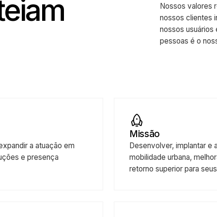
rteiam
Nossos va
nossos cli
nossos usu
pessoas é 
Missão
o e expandir a atuação em
Desenvolver, implan