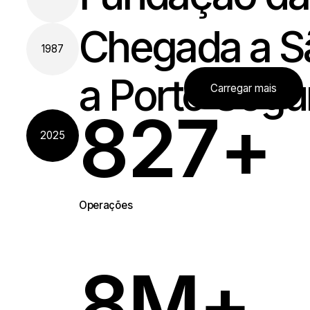
Fundação da
1982
Chegada a S
1987
a Porto Seg
Carregar mais
827
+
2025
Operações