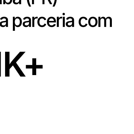
tiba (PR)
 da parceria com
1
K+