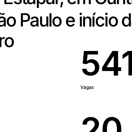
 Estapar, em Curi
ão Paulo e início
uro
54
Vagas