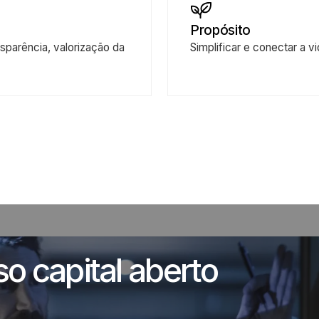
 soluções e presença
mobilidade urbana,
retorno superior par
Propósito
transparência, valorização da
Simplificar e cone