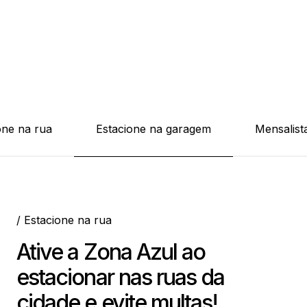
one na rua
Estacione na garagem
Mensalist
/ Estacione na rua
Ative a Zona Azul ao
estacionar nas ruas da
cidade e evite multas!