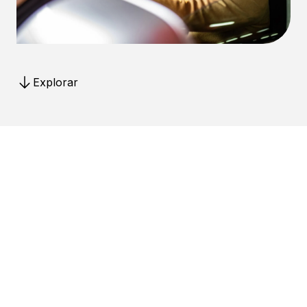
Explorar
Conheça o Zul+, o aplicativo
completo para quem dirige
Um app Estapar, com consulta e pagamento de
IPVA, multas, licenciamento, ativação da Zona Azul
de 20 cidades e muito mais.